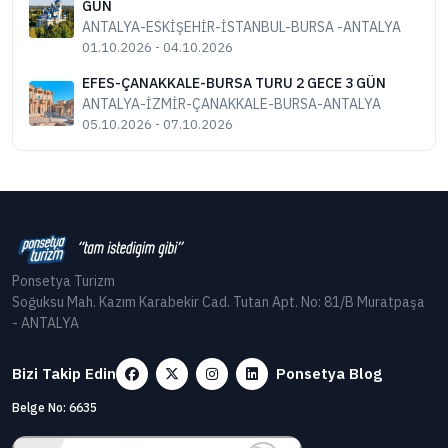
GÜN
ANTALYA-ESKİŞEHİR-İSTANBUL-BURSA -ANTALYA
01.10.2026 - 04.10.2026
EFES-ÇANAKKALE-BURSA TURU 2 GECE 3 GÜN
ANTALYA-İZMİR-ÇANAKKALE-BURSA-ANTALYA
05.10.2026 - 07.10.2026
Ponsetya Turizm
Soğuksu Mah. Kazım Karabekir Cad. Tutan Apt. No: 81/B Muratpaşa
- ANTALYA
Bizi Takip Edin
Ponsetya Blog
Belge No: 6635