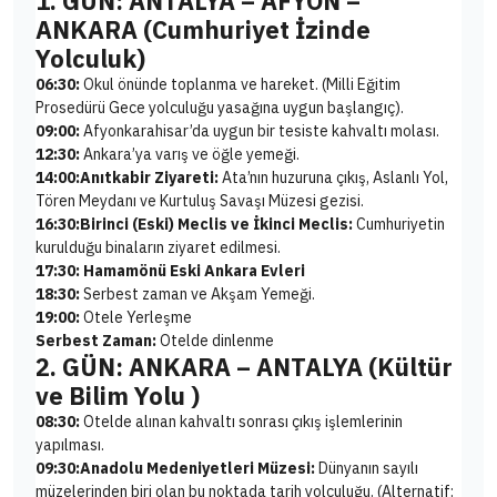
1. GÜN: ANTALYA – AFYON –
ANKARA (Cumhuriyet İzinde
Yolculuk)
06:30:
Okul önünde toplanma ve hareket. (Milli Eğitim
Prosedürü Gece yolculuğu yasağına uygun başlangıç).
09:00:
Afyonkarahisar’da uygun bir tesiste kahvaltı molası.
12:30:
Ankara’ya varış ve öğle yemeği.
14:00:
Anıtkabir Ziyareti:
Ata’nın huzuruna çıkış, Aslanlı Yol,
Tören Meydanı ve Kurtuluş Savaşı Müzesi gezisi.
16:30:
Birinci (Eski) Meclis ve İkinci Meclis:
Cumhuriyetin
kurulduğu binaların ziyaret edilmesi.
17:30: Hamamönü Eski Ankara Evleri
18:30:
Serbest zaman ve Akşam Yemeği.
19:00:
Otele Yerleşme
Serbest Zaman:
Otelde dinlenme
2. GÜN: ANKARA – ANTALYA (Kültür
ve Bilim Yolu )
08:30:
Otelde alınan kahvaltı sonrası çıkış işlemlerinin
yapılması.
09:30:
Anadolu Medeniyetleri Müzesi:
Dünyanın sayılı
müzelerinden biri olan bu noktada tarih yolculuğu. (Alternatif: