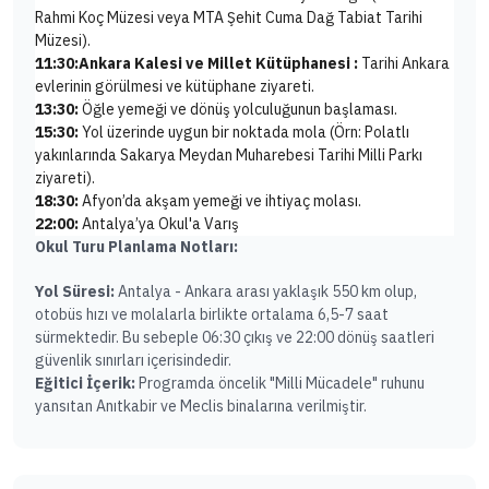
Rahmi Koç Müzesi veya MTA Şehit Cuma Dağ Tabiat Tarihi
Müzesi).
11:30:
Ankara Kalesi ve Millet Kütüphanesi :
Tarihi Ankara
evlerinin görülmesi ve kütüphane ziyareti.
13:30:
Öğle yemeği ve dönüş yolculuğunun başlaması.
15:30:
Yol üzerinde uygun bir noktada mola (Örn: Polatlı
yakınlarında Sakarya Meydan Muharebesi Tarihi Milli Parkı
ziyareti).
18:30:
Afyon’da akşam yemeği ve ihtiyaç molası.
22:00:
Antalya’ya Okul'a Varış
Okul Turu Planlama Notları:
Yol Süresi:
Antalya - Ankara arası yaklaşık 550 km olup,
otobüs hızı ve molalarla birlikte ortalama 6,5-7 saat
sürmektedir. Bu sebeple 06:30 çıkış ve 22:00 dönüş saatleri
güvenlik sınırları içerisindedir.
Eğitici İçerik:
Programda öncelik "Milli Mücadele" ruhunu
yansıtan Anıtkabir ve Meclis binalarına verilmiştir.