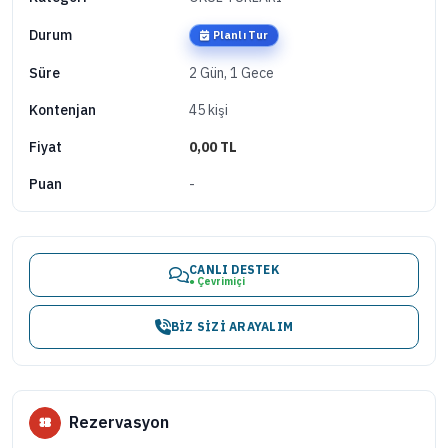
Durum
Planlı Tur
2 Gün, 1 Gece
Süre
45 kişi
Kontenjan
0,00 TL
Fiyat
-
Puan
CANLI DESTEK
● Çevrimiçi
BIZ SIZI ARAYALIM
Rezervasyon