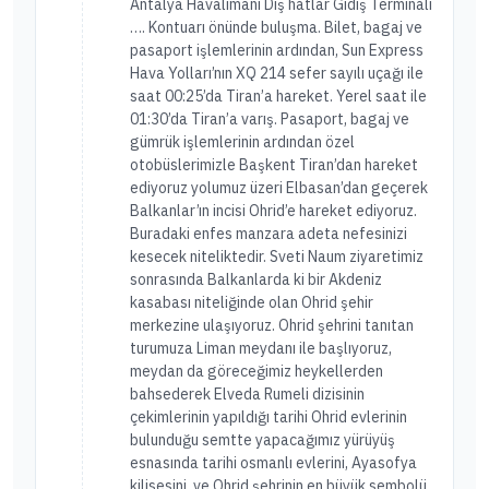
Antalya Havalimanı Dış hatlar Gidiş Terminali
…. Kontuarı önünde buluşma. Bilet, bagaj ve
pasaport işlemlerinin ardından, Sun Express
Hava Yolları’nın XQ 214 sefer sayılı uçağı ile
saat 00:25’da Tiran’a hareket. Yerel saat ile
01:30’da Tiran’a varış. Pasaport, bagaj ve
gümrük işlemlerinin ardından özel
otobüslerimizle Başkent Tiran’dan hareket
ediyoruz yolumuz üzeri Elbasan’dan geçerek
Balkanlar’ın incisi Ohrid’e hareket ediyoruz.
Buradaki enfes manzara adeta nefesinizi
kesecek niteliktedir. Sveti Naum ziyaretimiz
sonrasında Balkanlarda ki bir Akdeniz
kasabası niteliğinde olan Ohrid şehir
merkezine ulaşıyoruz. Ohrid şehrini tanıtan
turumuza Liman meydanı ile başlıyoruz,
meydan da göreceğimiz heykellerden
bahsederek Elveda Rumeli dizisinin
çekimlerinin yapıldığı tarihi Ohrid evlerinin
bulunduğu semtte yapacağımız yürüyüş
esnasında tarihi osmanlı evlerini, Ayasofya
kilisesini, ve Ohrid şehrinin en büyük sembolü