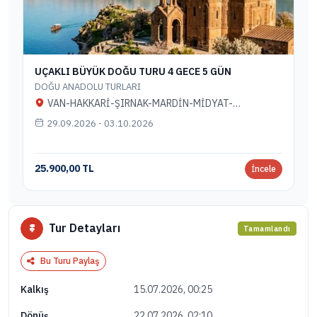
UÇAKLI BÜYÜK DOĞU TURU 4 GECE 5 GÜN
DOĞU ANADOLU TURLARI
VAN-HAKKARİ-ŞIRNAK-MARDİN-MİDYAT-
DİYARBAKIR
29.09.2026 - 03.10.2026
25.900,00 TL
İncele
Tur Detayları
Tamamlandı
Bu Turu Paylaş
15.07.2026, 00:25
Kalkış
22.07.2026, 02:10
Dönüş