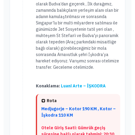
olarak Budva’dan geçerek , İlk durağımız,
zamanında balıkçıların yerleşim alanı olan bir
adanın kamulaştırılması ve sonrasında
Singapur’lu bir multi milyardere satılması ile
günümüzde Jet Sosyetenin tatil yeri olan ,
muhteşem St Stefan’ı ve Budva'yı panoramik
olarak tepeden (Araç parkındaki müsaitliğe
bağlı olarak) görebileceğimiz bir mola
sonrasında Arnavutluk şehri İşkodra’ya
hareket ediyoruz. Varışımız sonrası otelimize
transfer. Geceleme otelimizde.
Konaklama:
Luani Arte – İŞKODRA
Rota
Medjugorje – Kotor 190 KM , Kotor –
İşkodra 110 KM
Otele Giriş Saati: Gümrük geçiş
süresine bağlı olarak tahmini: 20:30