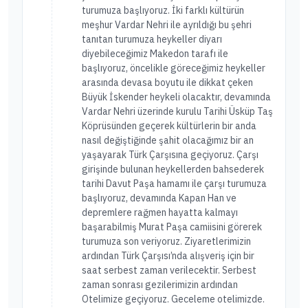
turumuza başlıyoruz. İki farklı kültürün
meşhur Vardar Nehri ile ayrıldığı bu şehri
tanıtan turumuza heykeller diyarı
diyebileceğimiz Makedon tarafı ile
başlıyoruz, öncelikle göreceğimiz heykeller
arasında devasa boyutu ile dikkat çeken
Büyük İskender heykeli olacaktır, devamında
Vardar Nehri üzerinde kurulu Tarihi Üsküp Taş
Köprüsünden geçerek kültürlerin bir anda
nasıl değiştiğinde şahit olacağımız bir an
yaşayarak Türk Çarşısına geçiyoruz. Çarşı
girişinde bulunan heykellerden bahsederek
tarihi Davut Paşa hamamı ile çarşı turumuza
başlıyoruz, devamında Kapan Han ve
depremlere rağmen hayatta kalmayı
başarabilmiş Murat Paşa camiisini görerek
turumuza son veriyoruz. Ziyaretlerimizin
ardından Türk Çarşısı’nda alışveriş için bir
saat serbest zaman verilecektir. Serbest
zaman sonrası gezilerimizin ardından
Otelimize geçiyoruz. Geceleme otelimizde.