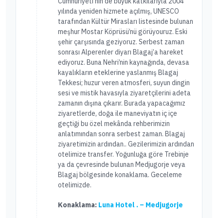
Cumhuriyeti'nin de büyük katkılarıyla 2004
yılında yeniden hizmete açılmış, UNESCO
tarafından Kültür Mirasları listesinde bulunan
meşhur Mostar Köprüsü’nü görüyouruz. Eski
şehir çarşısında geziyoruz. Serbest zaman
sonrası Alperenler diyarı Blagaj’a hareket
ediyoruz. Buna Nehri’nin kaynağında, devasa
kayalıkların eteklerine yaslanmış Blagaj
Tekkesi; huzur veren atmosferi, suyun dingin
sesi ve mistik havasıyla ziyaretçilerini adeta
zamanın dışına çıkarır. Burada yapacağımız
ziyaretlerde, doğa ile maneviyatın iç içe
geçtiği bu özel mekânda rehberimizin
anlatımından sonra serbest zaman. Blagaj
ziyaretimizin ardından.. Gezilerimizin ardından
otelimize transfer. Yoğunluğa göre Trebinje
ya da çevresinde bulunan Medjugorje veya
Blagaj bölgesinde konaklama. Geceleme
otelimizde.
Konaklama:
Luna Hotel . – Medjugorje