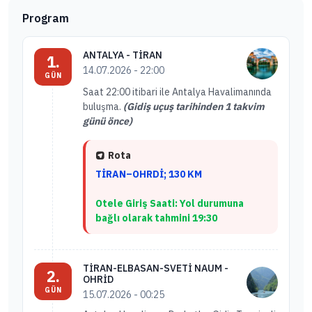
Program
ANTALYA - TİRAN
1.
14.07.2026 - 22:00
GÜN
Saat 22:00 itibari ile Antalya Havalimanında
buluşma.
(Gidiş uçuş tarihinden 1 takvim
günü önce)
Rota
TİRAN–OHRDİ; 130 KM
Otele Giriş Saati: Yol durumuna
bağlı olarak tahmini 19:30
TİRAN-ELBASAN-SVETİ NAUM -
2.
OHRİD
GÜN
15.07.2026 - 00:25