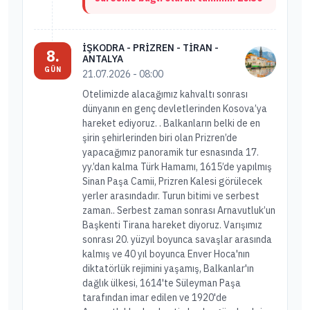
İŞKODRA - PRİZREN - TİRAN -
8.
ANTALYA
GÜN
21.07.2026 - 08:00
Otelimizde alacağımız kahvaltı sonrası
dünyanın en genç devletlerinden Kosova’ya
hareket ediyoruz. . Balkanların belki de en
şirin şehirlerinden biri olan Prizren’de
yapacağımız panoramik tur esnasında 17.
yy.’dan kalma Türk Hamamı, 1615’de yapılmış
Sinan Paşa Camii, Prizren Kalesi görülecek
yerler arasındadır. Turun bitimi ve serbest
zaman.. Serbest zaman sonrası Arnavutluk’un
Başkenti Tirana hareket diyoruz. Varışımız
sonrası 20. yüzyıl boyunca savaşlar arasında
kalmış ve 40 yıl boyunca Enver Hoca'nın
diktatörlük rejimini yaşamış, Balkanlar'ın
dağlık ülkesi, 1614'te Süleyman Paşa
tarafından imar edilen ve 1920'de