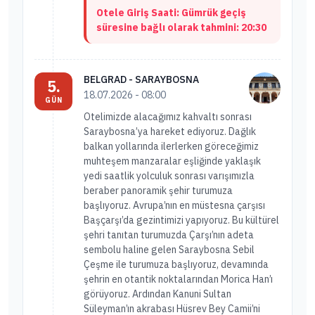
Otele Giriş Saati: Gümrük geçiş
süresine bağlı olarak tahmini: 20:30
BELGRAD - SARAYBOSNA
5.
18.07.2026 - 08:00
GÜN
Otelimizde alacağımız kahvaltı sonrası
Saraybosna’ya hareket ediyoruz. Dağlık
balkan yollarında ilerlerken göreceğimiz
muhteşem manzaralar eşliğinde yaklaşık
yedi saatlik yolculuk sonrası varışımızla
beraber panoramik şehir turumuza
başlıyoruz. Avrupa’nın en müstesna çarşısı
Başçarşı’da gezintimizi yapıyoruz. Bu kültürel
şehri tanıtan turumuzda Çarşı’nın adeta
sembolu haline gelen Saraybosna Sebil
Çeşme ile turumuza başlıyoruz, devamında
şehrin en otantik noktalarından Morica Han’ı
görüyoruz. Ardından Kanuni Sultan
Süleyman’ın akrabası Hüsrev Bey Camii’ni