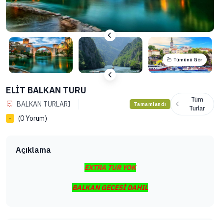
Tümünü Gör
ELİT BALKAN TURU
Tüm
BALKAN TURLARI
Tamamlandı
Turlar
(0 Yorum)
-
Açıklama
EXTRA TUR YOK
BALKAN GECESİ DAHIL