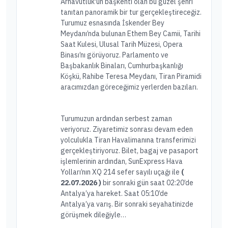
Arnavutluk'un başkenti olan bu güzel şehri
tanıtan panoramik bir tur gerçekleştireceğiz.
Turumuz esnasında İskender Bey
Meydanı’nda bulunan Ethem Bey Camii, Tarihi
Saat Kulesi, Ulusal Tarih Müzesi, Opera
Binası’nı görüyoruz. Parlamento ve
Başbakanlık Binaları, Cumhurbaşkanlığı
Köşkü, Rahibe Teresa Meydanı, Tiran Piramidi
aracımızdan göreceğimiz yerlerden bazıları.
Turumuzun ardından serbest zaman
veriyoruz. Ziyaretimiz sonrası devam eden
yolculukla Tiran Havalimanına transferimizi
gerçekleştiriyoruz. Bilet, bagaj ve pasaport
işlemlerinin ardından, SunExpress Hava
Yolları’nın XQ 214 sefer sayılı uçağı ile
(
22.07.2026 )
bir sonraki gün saat 02:20’de
Antalya’ya hareket. Saat 05:10’de
Antalya’ya varış. Bir sonraki seyahatinizde
görüşmek dileğiyle…