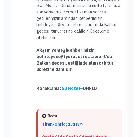
olan Meşhur Ohrid İncisi sunumu ile turumuza
son veriyoruz. Serbest zaman sonrası
gezilerimizin ardından Rehberimizin
belirleyeceği yöresel restaurant’da Balkan
gecesi, tur ücretine dahildir. Geceleme
otelimizde.
Akşam Yemeği
Rehberimizin
belirleyeceği yöresel restaurant’da
Balkan gecesi, eşliğinde alınacak tur
ücretine dahildir.
Konaklama:
Su Hotel–
OHRID
Rota
Tiran-Ohrid; 131 KM
Otele Giriş Saati: Gümrük geçiş