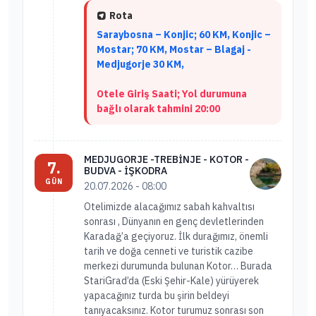
Rota
Saraybosna – Konjic; 60 KM, Konjic –
Mostar; 70 KM, Mostar – Blagaj -
Medjugorje 30 KM,
Otele Giriş Saati; Yol durumuna
bağlı olarak tahmini 20:00
MEDJUGORJE -TREBİNJE - KOTOR -
7.
BUDVA - İŞKODRA
GÜN
20.07.2026 - 08:00
Otelimizde alacağımız sabah kahvaltısı
sonrası , Dünyanın en genç devletlerinden
Karadağ’a geçiyoruz. İlk durağımız, önemli
tarih ve doğa cenneti ve turistik cazibe
merkezi durumunda bulunan Kotor… Burada
StariGrad’da (Eski Şehir-Kale) yürüyerek
yapacağınız turda bu şirin beldeyi
tanıyacaksınız. Kotor turumuz sonrası son