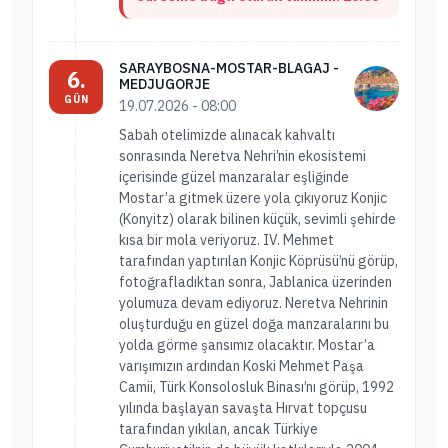
SARAYBOSNA-MOSTAR-BLAGAJ -
6.
MEDJUGORJE
GÜN
19.07.2026 - 08:00
Sabah otelimizde alınacak kahvaltı
sonrasında Neretva Nehri’nin ekosistemi
içerisinde güzel manzaralar eşliğinde
Mostar’a gitmek üzere yola çıkıyoruz Konjic
(Konyitz) olarak bilinen küçük, sevimli şehirde
kısa bir mola veriyoruz. IV. Mehmet
tarafından yaptırılan Konjic Köprüsü’nü görüp,
fotoğrafladıktan sonra, Jablanica üzerinden
yolumuza devam ediyoruz. Neretva Nehrinin
oluşturduğu en güzel doğa manzaralarını bu
yolda görme şansımız olacaktır. Mostar’a
varışımızın ardından Koski Mehmet Paşa
Camii, Türk Konsolosluk Binası’nı görüp, 1992
yılında başlayan savaşta Hırvat topçusu
tarafından yıkılan, ancak Türkiye