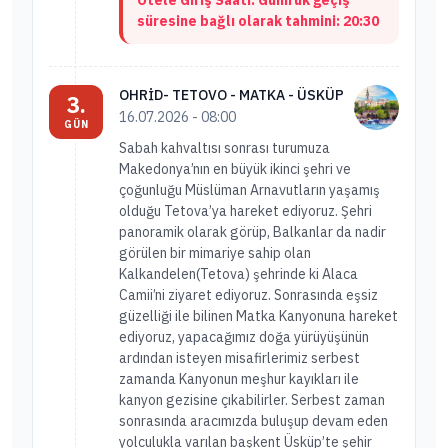
süresine bağlı olarak tahmini: 20:30
OHRİD- TETOVO - MATKA - ÜSKÜP
3.
16.07.2026 - 08:00
GÜN
Sabah kahvaltısı sonrası turumuza
Makedonya’nın en büyük ikinci şehri ve
çoğunluğu Müslüman Arnavutların yaşamış
olduğu Tetova’ya hareket ediyoruz. Şehri
panoramik olarak görüp, Balkanlar da nadir
görülen bir mimariye sahip olan
Kalkandelen(Tetova) şehrinde ki Alaca
Camii’ni ziyaret ediyoruz. Sonrasında eşsiz
güzelliği ile bilinen Matka Kanyonuna hareket
ediyoruz, yapacağımız doğa yürüyüşünün
ardından isteyen misafirlerimiz serbest
zamanda Kanyonun meşhur kayıkları ile
kanyon gezisine çıkabilirler. Serbest zaman
sonrasında aracımızda buluşup devam eden
yolculukla varılan başkent Üsküp’te şehir