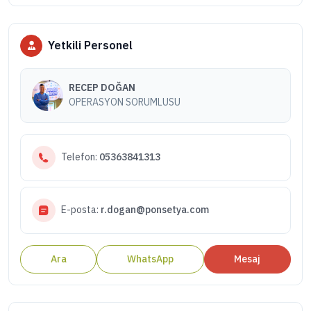
Yetkili Personel
RECEP DOĞAN
OPERASYON SORUMLUSU
Telefon:
05363841313
E-posta:
r.dogan@ponsetya.com
Ara
WhatsApp
Mesaj