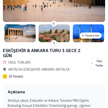
Tümünü Gör
ESKİŞEHİR & ANKARA TURU 1 GECE 2
GÜN
Tüm
OKUL TURLARI
Turlar
ANTALYA-ESKİŞEHİR-ANKARA-ANTALYA
(0 Yorum)
-
Açıklama
Antalya çıkışlı, Eskişehir ve Ankara Turumuz Milli Eğitim
Bakanlığı Sosyal Etkinlikler Yönetmeliği gereği , öğrenci