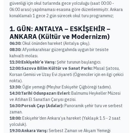
güvenliği için okul turlarında gece yolculuğu (saat 00:00 -
06:00 arası) yapılmaması esasına göre düzenlenmişitr. Ankara
konaklamalı 1 gece 2 gün sürecek okul turu programımız;
1. GÜN: ANTALYA – ESKİŞEHİR –
ANKARA (Kültür ve Modernizm)
06:30:
Okul önünden hareket (Antalya çıkış).
08:30:
Afyonkarahisar güzergahında uygun bir tesiste
kahvaltı molası.
11:30:
Eskişehir’e Varış:
Şehir turunun başlangıcı.
12:00:
Sazova Bilim Kültür ve Sanat Parkı:
Masal Şatosu,
Korsan Gemisi ve Uzay Evi ziyareti (Öğrenciler için en ilgi çekici
nokta).
13:30:
Öğle yemeği (Meşhur Eskişehir Çiğböreği tadımı).
14:30:
Tarihi Odunpazarı Evleri:
Balmumu Heykeller Müzesi
ve Atlıhan El Sanatları Çarşısı gezisi.
16:30:
Porsuk Çayı (Adalar):
Panoramik şehir turu ve serbest
zaman.
18:00:
Eskişehir’den Ankara’ya hareket (Yaklaşık 1.5 - 2 saat
yolculuk).
19:30:
Ankara Varış:
Serbest Zaman ve Akşam Yemeği