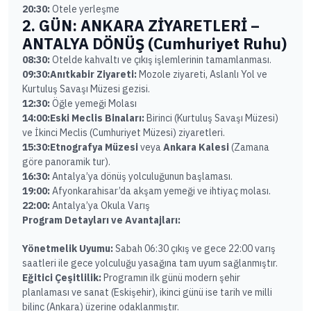
20:30:
Otele yerleşme
2. GÜN: ANKARA ZİYARETLERİ –
ANTALYA DÖNÜŞ (Cumhuriyet Ruhu)
08:30:
Otelde kahvaltı ve çıkış işlemlerinin tamamlanması.
09:30:
Anıtkabir Ziyareti:
Mozole ziyareti, Aslanlı Yol ve
Kurtuluş Savaşı Müzesi gezisi.
12:30:
Öğle yemeği Molası
14:00:
Eski Meclis Binaları:
Birinci (Kurtuluş Savaşı Müzesi)
ve İkinci Meclis (Cumhuriyet Müzesi) ziyaretleri.
15:30:
Etnografya Müzesi
veya
Ankara Kalesi
(Zamana
göre panoramik tur).
16:30:
Antalya’ya dönüş yolculuğunun başlaması.
19:00:
Afyonkarahisar’da akşam yemeği ve ihtiyaç molası.
22:00:
Antalya’ya Okula Varış
Program Detayları ve Avantajları:
Yönetmelik Uyumu:
Sabah 06:30 çıkış ve gece 22:00 varış
saatleri ile gece yolculuğu yasağına tam uyum sağlanmıştır.
Eğitici Çeşitlilik:
Programın ilk günü modern şehir
planlaması ve sanat (Eskişehir), ikinci günü ise tarih ve milli
bilinç (Ankara) üzerine odaklanmıştır.